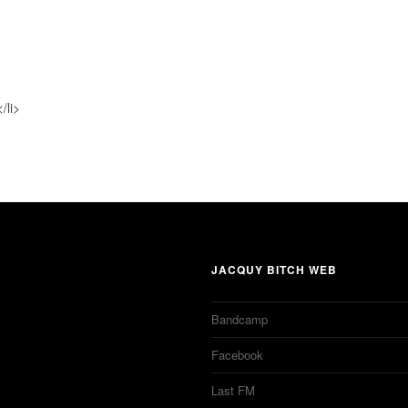
/li>
JACQUY BITCH WEB
Bandcamp
Facebook
Last FM