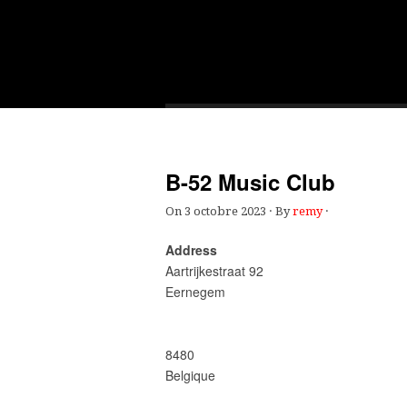
JACQUY BITCH
B-52 Music Club
On
3 octobre 2023
·
By
remy
·
Address
Aartrijkestraat 92
Eernegem
8480
Belgique