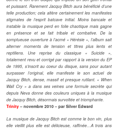
et puissant. Rarement Jacquy Bitch aura bénéficié d’une
telle production; cela altère certainement les manifestes
stigmates de l’esprit batcave initial. Moins bancale et
instable la musique perd en folie chaotique mais gagne
en présence et se fait tribale et combative. De la
somptueuse ouverture à l’acmé « Hérésie », l’album sait
alterner moments de tension et titres plus lents et
reptiliens. Une reprise du classique « Suicide »,
totalement revu et corrigé par rapport à la version du EP
de 1995, s’inscrit au coeur du disque, sans pour autant
surpasser l’original, elle manifeste le son actuel de
Jacquy Bitch, dense, massif et presque rutilant. « When
Wall Cry » a dans ses veines une formule secrète qui
depuis Neva donne des couleurs uniques à la musique
de Jacquy Bitch, désormais survoltée et triomphante.
Trinity
– novembre 2010 – par Silver Edward
La musique de Jacquy Bitch est comme le bon vin, plus
elle vieillit plus elle est délicieuse, raffinée…A trois ans