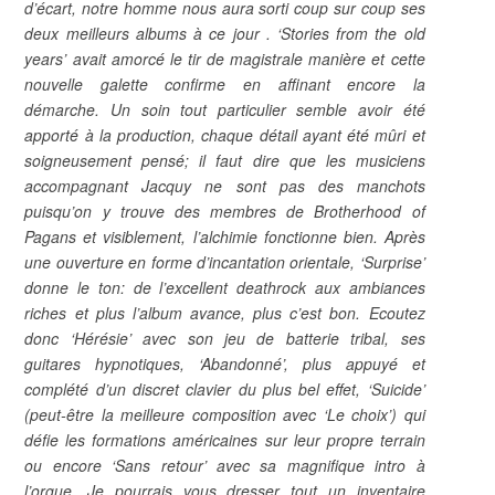
d’écart, notre homme nous aura sorti coup sur coup ses
deux meilleurs albums à ce jour . ‘Stories from the old
years’ avait amorcé le tir de magistrale manière et cette
nouvelle galette confirme en affinant encore la
démarche. Un soin tout particulier semble avoir été
apporté à la production, chaque détail ayant été mûri et
soigneusement pensé; il faut dire que les musiciens
accompagnant Jacquy ne sont pas des manchots
puisqu’on y trouve des membres de Brotherhood of
Pagans et visiblement, l’alchimie fonctionne bien. Après
une ouverture en forme d’incantation orientale, ‘Surprise’
donne le ton: de l’excellent deathrock aux ambiances
riches et plus l’album avance, plus c’est bon. Ecoutez
donc ‘Hérésie’ avec son jeu de batterie tribal, ses
guitares hypnotiques, ‘Abandonné’, plus appuyé et
complété d’un discret clavier du plus bel effet, ‘Suicide’
(peut-être la meilleure composition avec ‘Le choix’) qui
défie les formations américaines sur leur propre terrain
ou encore ‘Sans retour’ avec sa magnifique intro à
l’orgue. Je pourrais vous dresser tout un inventaire