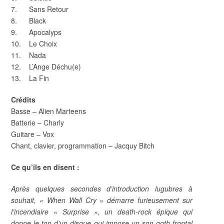
7. Sans Retour
8. Black
9. Apocalyps
10. Le Choix
11. Nada
12. L’Ange Déchu(e)
13. La Fin
Crédits
Basse – Alien Marteens
Batterie – Charly
Guitare – Vox
Chant, clavier, programmation – Jacquy Bitch
Ce qu’ils en disent :
Après quelques secondes d’introduction lugubres à
souhait, « When Wall Cry » démarre furieusement sur
l’incendiaire « Surprise », un death-rock épique qui
donne le ton d’un disque qui impose un son goth frontal